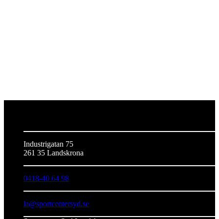
SPORTCENTER SYD
LANDSKRONA
Industrigatan 75
261 35 Landskrona
0418-40 64 98
la@sportcentersyd.se