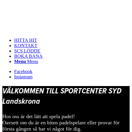
HITTA HIT
KONTAKT
SCS LÖDDE
BOKA BANA
Menu
Menu
Facebook
Instagram
VÄLKOMMEN TILL SPORTCENTER SYD
Landskrona
Hos oss är det lätt att spela padel!
Oavsett om du är en biten padelspelare eller provar för
första gången så har vi något för dig.